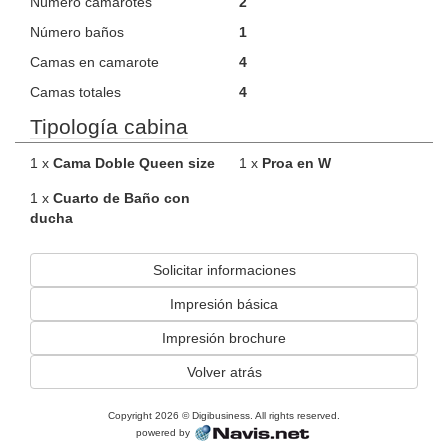
Número camarotes
2
Número baños
1
Camas en camarote
4
Camas totales
4
Tipología cabina
1 x
Cama Doble Queen size
1 x
Proa en W
1 x
Cuarto de Baño con
ducha
Solicitar informaciones
Impresión básica
Impresión brochure
Volver atrás
Copyright 2026 © Digibusiness. All rights reserved.
powered by