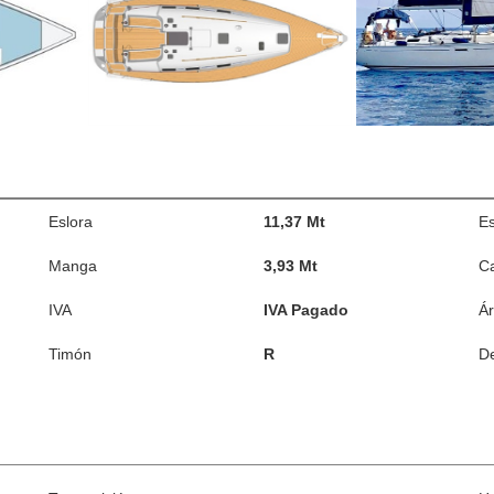
Eslora
11,37 Mt
E
Manga
3,93 Mt
C
IVA
IVA Pagado
Á
Timón
R
De