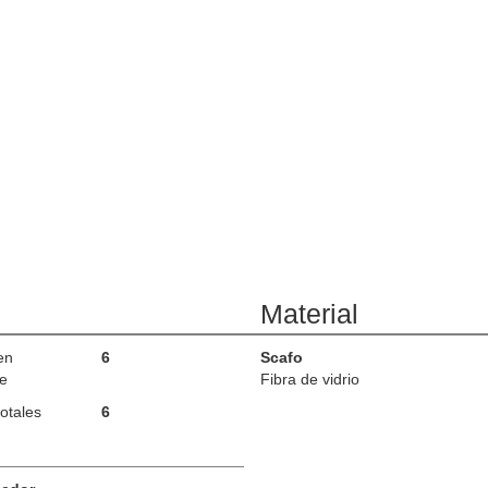
Material
en
6
Scafo
e
Fibra de vidrio
otales
6