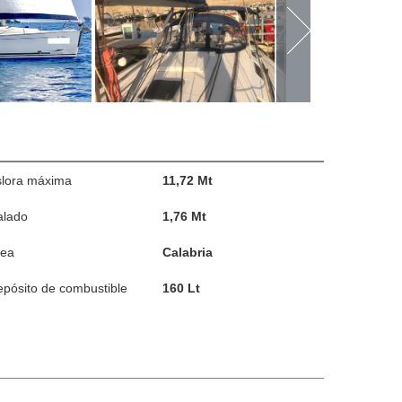
slora máxima
11,72 Mt
alado
1,76 Mt
rea
Calabria
pósito de combustible
160 Lt