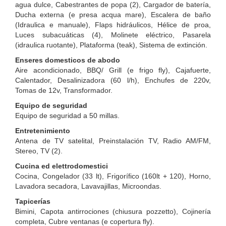
agua dulce, Cabestrantes de popa (2), Cargador de batería,
Ducha externa (e presa acqua mare), Escalera de baño
(Idraulica e manuale), Flaps hidráulicos, Hélice de proa,
Luces subacuáticas (4), Molinete eléctrico, Pasarela
(idraulica ruotante), Plataforma (teak), Sistema de extinción.
Enseres domesticos de abodo
Aire acondicionado, BBQ/ Grill (e frigo fly), Cajafuerte,
Calentador, Desalinizadora (60 l/h), Enchufes de 220v,
Tomas de 12v, Transformador.
Equipo de seguridad
Equipo de seguridad a 50 millas.
Entretenimiento
Antena de TV satelital, Preinstalación TV, Radio AM/FM,
Stereo, TV (2).
Cucina ed elettrodomestici
Cocina, Congelador (33 lt), Frigorífico (160lt + 120), Horno,
Lavadora secadora, Lavavajillas, Microondas.
Tapicerías
Bimini, Capota antirrociones (chiusura pozzetto), Cojinería
completa, Cubre ventanas (e copertura fly).