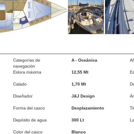
Categorías de
A - Oceánica
Añ
navegación
Eslora máxima
12,55 Mt
Es
Calado
1,70 Mt
D
Diseñador
J&J Design
Á
Forma del casco
Desplazamiento
T
Depósito de agua
300 Lt
La
Color del casco
Blanco