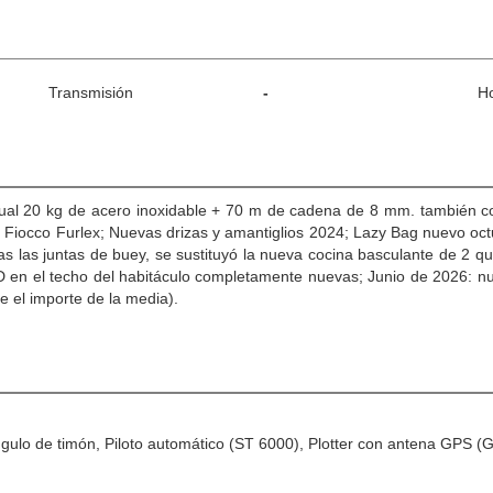
Transmisión
-
H
nual 20 kg de acero inoxidable + 70 m de cadena de 8 mm. también c
 Fiocco Furlex; Nuevas drizas y amantiglios 2024; Lazy Bag nuevo oct
 las juntas de buey, se sustituyó la nueva cocina basculante de 2 qu
ED en el techo del habitáculo completamente nuevas; Junio de 2026: n
e el importe de la media).
ngulo de timón, Piloto automático (ST 6000), Plotter con antena GPS 