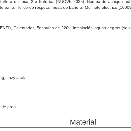
 Bañera en teca, 2 x Baterías (NUOVE 2025), Bomba de achique au
de baño, Hélice de respeto, mesa de bañera, Molinete eléctrico (1000
ENTI), Calentador, Enchufes de 220v, Instalación aguas negras (sol
ag, Lazy Jack.
s de proa.
Material