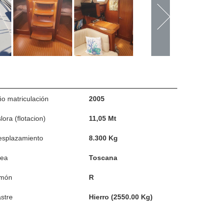
o matriculación
2005
lora (flotacion)
11,05 Mt
esplazamiento
8.300 Kg
rea
Toscana
imón
R
stre
Hierro (2550.00 Kg)