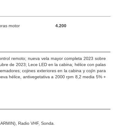
oras motor
4.200
ontrol remoto; nueva vela mayor completa 2023 sobre
ubre de 2023; Lece LED en la cabina; hélice con palas
emadores; cojines exteriores en la cabina y cojín para
ueva hélice, antivegetativa a 2000 rpm 8,2 media 5% +
(GARMIN), Radio VHF, Sonda.