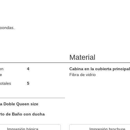
croondas.
Material
en
4
Cabina en la cubierta principal
e
Fibra de vidrio
otales
5
a Doble Queen size
rto de Baño con ducha
Impresión básica
Impresión brochure