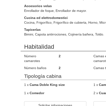
Accesorios velas
Enrollador de foque, Enrollador de mayor.
Cucina ed elettrodomestici
Cocina, Frigorífico, Frigorífico de cubierta, Horno, Mi
Tapicerías
Bimini, Capota antirrociones, Cojinería bañera, Toldo.
Habitalidad
Número
2
Camas 
camarotes
camarot
Número baños
2
Camas t
Tipología cabina
1 x
Cama Doble King size
1 x
Cam
1 x
Comedor
2 x
Cua
Solicitar informaciones