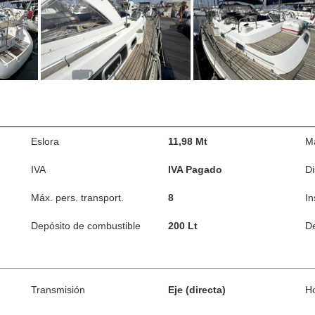
Eslora
11,98 Mt
M
IVA
IVA Pagado
D
Máx. pers. transport.
8
In
Depósito de combustible
200 Lt
De
Transmisión
Eje (directa)
H