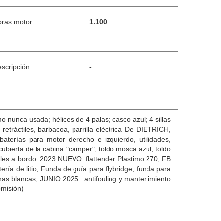
oras motor
1.100
scripción
-
o nunca usada; hélices de 4 palas; casco azul; 4 sillas
etráctiles, barbacoa, parrilla eléctrica De DIETRICH,
aterías para motor derecho e izquierdo, utilidades,
cubierta de la cabina "camper"; toldo mosca azul; toldo
bles a bordo; 2023 NUEVO: flattender Plastimo 270, FB
ría de litio; Funda de guía para flybridge, funda para
anas blancas; JUNIO 2025 : antifouling y mantenimiento
omisión)