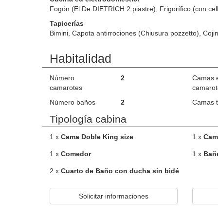
Fogón (El.De DIETRICH 2 piastre), Frigorífico (con cell
Tapicerías
Bimini, Capota antirrociones (Chiusura pozzetto), Coji
Habitalidad
Número
2
Camas 
camarotes
camarot
Número baños
2
Camas t
Tipología cabina
1 x
Cama Doble King size
1 x
Cam
1 x
Comedor
1 x
Bañ
2 x
Cuarto de Baño con ducha sin bidé
Solicitar informaciones