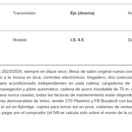
Transmisión
Eje (directa)
H
Modelo
I.S. 4.5
De
ta 2023/2024; siempre en dique seco; Mesa de salón original nueva com
 a la mosca en teca; controles electrónicos; fregadero, dos cuencos r
 aire acondicionado independientes en cada cabina; cargadores de b
 navegación y piloto automático; cadena de acero inoxidable de 75 m; 
ana nunca usadas; todas las facturas de mantenimiento están disponi
ras demostrables de Volvo; tender 270 Plastimo y FB BoudecK con bate
el sol en flybridge, cojines para tomar sol en proa, cubiertas de vent
 pagar por el comprador (el IVA se calcula solo sobre el monto de la c