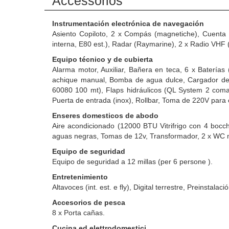
Accessorios
Instrumentación electrónica de navegación
Asiento Copiloto, 2 x Compás (magnetiche), Cuenta 
interna, E80 est.), Radar (Raymarine), 2 x Radio VHF
Equipo técnico y de cubierta
Alarma motor, Auxiliar, Bañera en teca, 6 x Baterías
achique manual, Bomba de agua dulce, Cargador de b
60080 100 mt), Flaps hidráulicos (QL System 2 comand
Puerta de entrada (inox), Rollbar, Toma de 220V para 
Enseres domesticos de abodo
Aire acondicionado (12000 BTU Vitrifrigo con 4 bocch
aguas negras, Tomas de 12v, Transformador, 2 x WC m
Equipo de seguridad
Equipo de seguridad a 12 millas (per 6 persone ).
Entretenimiento
Altavoces (int. est. e fly), Digital terrestre, Preinstala
Accesorios de pesca
8 x Porta cañas.
Cucina ed elettrodomestici