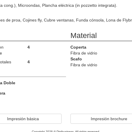
a cong.), Microondas, Plancha eléctrica (in pozzetto integrata).
nes de proa, Cojines fly, Cubre ventanas, Funda cónsola, Lona de Flybr
Material
en
4
Coperta
e
Fibra de vidrio
Scafo
otales
4
Fibra de vidrio
a Doble
era
Impresión básica
Impresión brochure
Copyright 2026 © Digibusiness. All rights reserved.