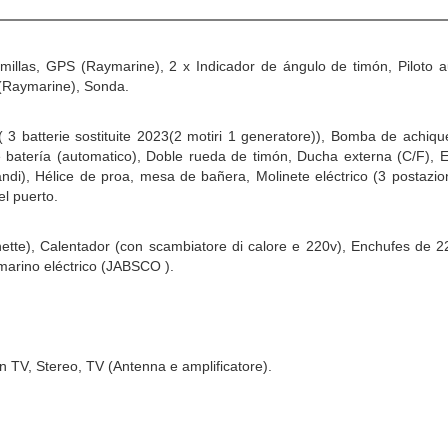
millas, GPS (Raymarine), 2 x Indicador de ángulo de timón, Piloto
 (Raymarine), Sonda.
 ( 3 batterie sostituite 2023(2 motiri 1 generatore)), Bomba de ach
atería (automatico), Doble rueda de timón, Ducha externa (C/F), Es
i), Hélice de proa, mesa de bañera, Molinete eléctrico (3 postazioni
el puerto.
ette), Calentador (con scambiatore di calore e 220v), Enchufes de 2
arino eléctrico (JABSCO ).
ción TV, Stereo, TV (Antenna e amplificatore).