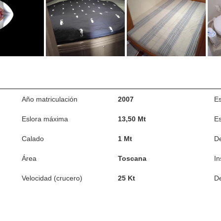
Año matriculación
2007
Es
Eslora máxima
13,50 Mt
Es
Calado
1 Mt
D
Área
Toscana
In
Velocidad (crucero)
25 Kt
De