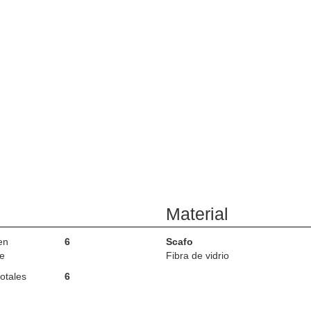
Material
en
6
Scafo
e
Fibra de vidrio
otales
6