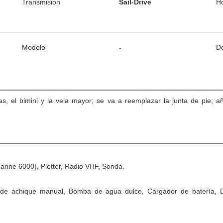
Transmisión
Sail-Drive
H
Modelo
-
De
 el bimini y la vela mayor; se va a reemplazar la junta de pie; a
rine 6000), Plotter, Radio VHF, Sonda.
de achique manual, Bomba de agua dulce, Cargador de batería, Duc