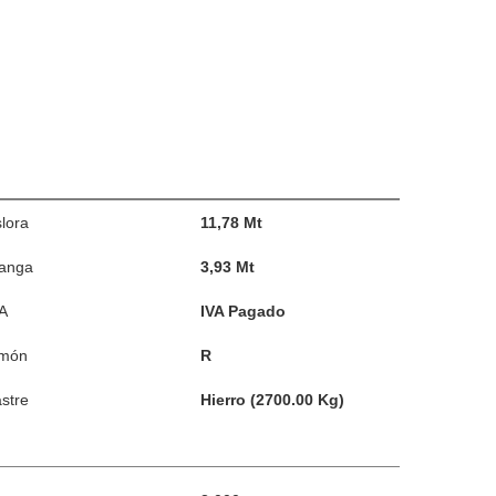
lora
11,78 Mt
anga
3,93 Mt
A
IVA Pagado
imón
R
stre
Hierro (2700.00 Kg)