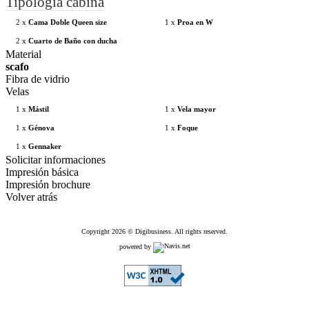
Tipología cabina
2 x
Cama Doble Queen size
1 x
Proa en W
2 x
Cuarto de Baño con ducha
Material
scafo
Fibra de vidrio
Velas
1 x
Mástil
1 x
Vela mayor
1 x
Génova
1 x
Foque
1 x
Gennaker
Solicitar informaciones
Impresión básica
Impresión brochure
Volver atrás
Copyright 2026 © Digibusiness. All rights reserved.
powered by