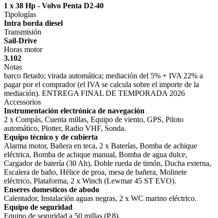
1 x 38 Hp - Volvo Penta D2-40
Tipologías
Intra borda diesel
Transmisión
Sail-Drive
Horas motor
3.102
Notas
barco fletado; virada automática; mediación del 5% + IVA 22% a
pagar por el comprador (el IVA se calcula sobre el importe de la
mediación). ENTREGA FINAL DE TEMPORADA 2026
Accessorios
Instrumentación electrónica de navegación
2 x Compás, Cuenta millas, Equipo de viento, GPS, Piloto
automático, Plotter, Radio VHF, Sonda.
Equipo técnico y de cubierta
Alarma motor, Bañera en teca, 2 x Baterías, Bomba de achique
eléctrica, Bomba de achique manual, Bomba de agua dulce,
Cargador de batería (30 Ah), Doble rueda de timón, Ducha externa,
Escalera de baño, Hélice de proa, mesa de bañera, Molinete
eléctrico, Plataforma, 2 x Winch (Lewmar 45 ST EVO).
Enseres domesticos de abodo
Calentador, Instalación aguas negras, 2 x WC marino eléctrico.
Equipo de seguridad
Equipo de seguridad a 50 millas (P.8).