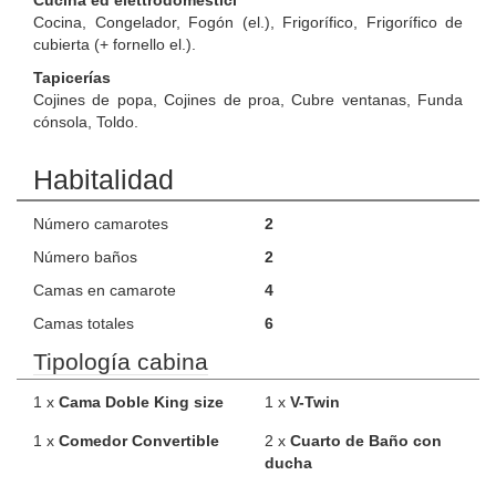
Cucina ed elettrodomestici
Cocina, Congelador, Fogón (el.), Frigorífico, Frigorífico de
cubierta (+ fornello el.).
Tapicerías
Cojines de popa, Cojines de proa, Cubre ventanas, Funda
cónsola, Toldo.
Habitalidad
Número camarotes
2
Número baños
2
Camas en camarote
4
Camas totales
6
Tipología cabina
1 x
Cama Doble King size
1 x
V-Twin
1 x
Comedor Convertible
2 x
Cuarto de Baño con
ducha