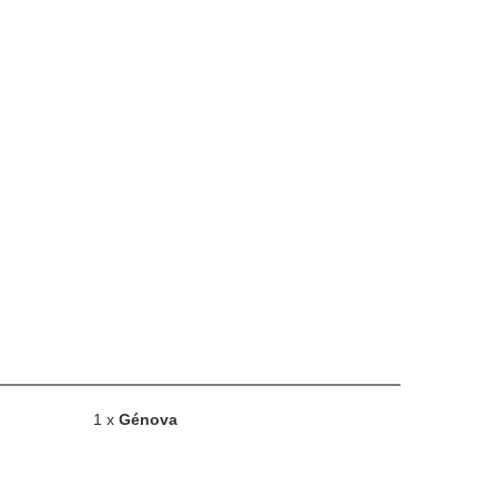
1 x
Génova