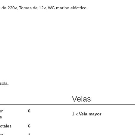
s de 220v, Tomas de 12v, WC marino eléctrico.
sola.
Velas
en
6
1 x
Vela mayor
e
otales
6