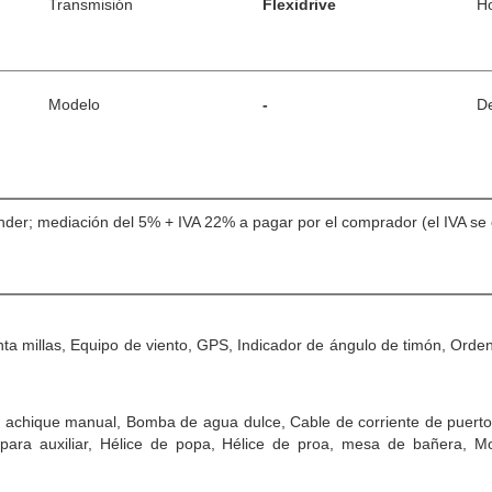
Transmisión
Flexidrive
H
Modelo
-
De
nder; mediación del 5% + IVA 22% a pagar por el comprador (el IVA se c
a millas, Equipo de viento, GPS, Indicador de ángulo de timón, Ordena
achique manual, Bomba de agua dulce, Cable de corriente de puerto, 
ra auxiliar, Hélice de popa, Hélice de proa, mesa de bañera, Molin