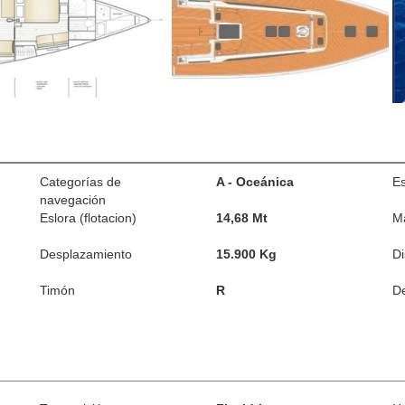
Categorías de
A - Oceánica
Es
navegación
Eslora (flotacion)
14,68 Mt
M
Desplazamiento
15.900 Kg
D
Timón
R
De