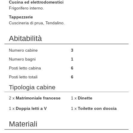
Cucina ed elettrodomestici
Frigorifero interno.
Tappezzerie
Cuscineria di prua, Tendalino.
Abitabilità
Numero cabine
3
Numero bagni
1
Posti letto cabina
6
Posti letto totali
6
Tipologia cabine
2 x
Matrimoniale francese
1 x
Dinette
1 x
Doppia letti a V
1 x
Toilette con doccia
Materiali