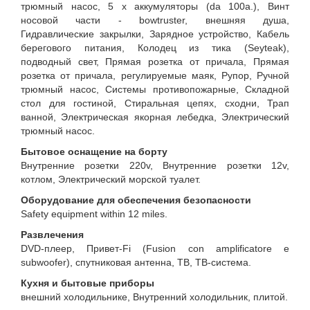
трюмный насос, 5 x аккумуляторы (da 100a.), Винт
носовой части - bowtruster, внешняя душа,
Гидравлические закрылки, Зарядное устройство, Кабель
берегового питания, Колодец из тика (Seyteak),
подводный свет, Прямая розетка от причала, Прямая
розетка от причала, регулируемые маяк, Рупор, Ручной
трюмный насос, Системы противопожарные, Складной
стол для гостиной, Стиральная цепях, сходни, Трап
ванной, Электрическая якорная лебедка, Электрический
трюмный насос.
Бытовое оснащение на борту
Внутренние розетки 220v, Внутренние розетки 12v,
котлом, Электрический морской туалет.
Оборудование для обеспечения безопасности
Safety equipment within 12 miles.
Развлечения
DVD-плеер, Привет-Fi (Fusion con amplificatore e
subwoofer), спутниковая антенна, ТВ, ТВ-система.
Кухня и бытовые приборы
внешний холодильнике, Внутренний холодильник, плитой.