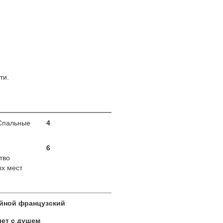
ти.
Спальные
4
6
тво
х мест
йной французский
лет с душем