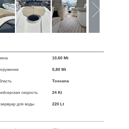
лина
10,60 Mt
огружение
0,80 Mt
бласть
Toscana
рейсерская скорость
24 Kt
езервуар для воды
220 Lt