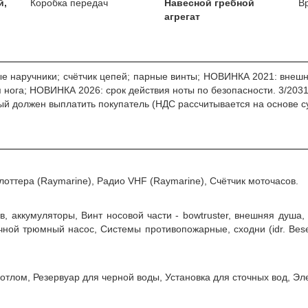
й,
Коробка передач
Навесной гребной
В
агрегат
ные наручники; счётчик цепей; парные винты; НОВИНКА 2021: вн
 нога; НОВИНКА 2026: срок действия ноты по безопасности. 3/2031
рый должен выплатить покупатель (НДС рассчитывается на основе 
лоттера (Raymarine), Радио VHF (Raymarine), Счётчик моточасов.
ав, аккумуляторы, Винт носовой части - bowtruster, внешняя душа, 
учной трюмный насос, Системы противопожарные, сходни (idr. Bese
котлом, Резервуар для черной воды, Установка для сточных вод, Эл