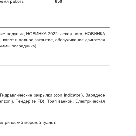
ремя работы
850
ешние подушки; НОВИНКА 2022: левая нога; НОВИНКА
, капот и полное закрытие, обслуживание двигателя
суммы посредника).
Гидравлические закрылки (con indicatori), Зарядное
nzoni), Тендер (e FB), Трап ванной, Электрическая
ектрический морской туалет.