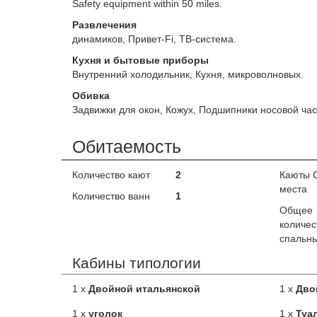
Safety equipment within 50 miles.
Развлечения
динамиков, Привет-Fi, ТВ-система.
Кухня и бытовые приборы
Внутренний холодильник, Кухня, микроволновых.
Обивка
Задвижки для окон, Кожух, Подшипники носовой час
Обитаемость
Количество кают
2
Каюты 
места
Количество ванн
1
Общее
количес
спальны
Кабины типологии
1 x
Двойной итальянской
1 x
Дво
1 x
уголок
1 x
Туа