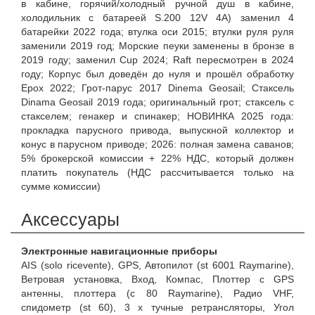
в кабине, горячий/холодный ручной душ в кабине,
холодильник с батареей S.200 12V 4A) заменил 4
батарейки 2022 года; втулка оси 2015; втулки руля руля
заменили 2019 год; Морские пеуки заменены в бронзе в
2019 году; заменил Cup 2024; Raft пересмотрен в 2024
году; Корпус был доведён до нуля и прошёл обработку
Epox 2022; Грот-парус 2017 Dinema Geosail; Стаксель
Dinama Geosail 2019 года; оригинальный грот; стаксель с
стакселем; генакер и спинакер; НОВИНКА 2025 года:
прокладка парусного привода, выпускной коллектор и
конус в парусном приводе; 2026: полная замена саванов;
5% брокерской комиссии + 22% НДС, который должен
платить покупатель (НДС рассчитывается только на
сумме комиссии)
Аксессуары
Электронные навигационные приборы
AIS (solo ricevente), GPS, Автопилот (st 6001 Raymarine),
Ветровая установка, Вход, Компас, Плоттер с GPS
антенны, плоттера (c 80 Raymarine), Радио VHF,
спидометр (st 60), 3 x тучные ретрансляторы, Угол