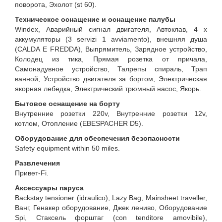
поворота, Эхолот (st 60).
Техническое оснащение и оснащение палубы
Windex, Аварийный сигнал двигателя, Автоклав, 4 x
аккумуляторы (3 servizi 1 avviamento), внешняя душа
(CALDA E FREDDA), Выпрямитель, Зарядное устройство,
Колодец из тика, Прямая розетка от причала,
Самонадувное устройство, Талрепы спираль, Трап
ванной, Устройство двигателя за бортом, Электрическая
якорная лебедка, Электрический трюмный насос, Якорь.
Бытовое оснащение на борту
Внутренние розетки 220v, Внутренние розетки 12v,
котлом, Отопление (EBESPACHER D5).
Оборудование для обеспечения безопасности
Safety equipment within 50 miles.
Развлечения
Привет-Fi.
Аксессуары паруса
Backstay tensioner (idraulico), Lazy Bag, Mainsheet traveller,
Ванг, Генакер оборудование, Джек лениво, Оборудование
Spi, Стаксель форштаг (con tenditore amovibile),