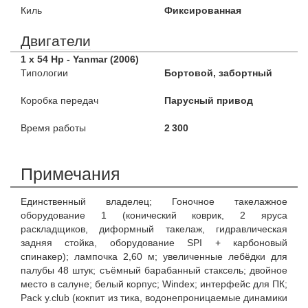
Киль
Фиксированная
Двигатели
1 x 54 Hp - Yanmar (2006)
Типологии
Бортовой, забортный
Коробка передач
Парусный привод
Время работы
2 300
Примечания
Единственный владелец; Гоночное такелажное
оборудование 1 (конический коврик, 2 яруса
раскладщиков, диформный такелаж, гидравлическая
задняя стойка, оборудование SPI + карбоновый
спинакер); лампочка 2,60 м; увеличенные лебёдки для
палубы 48 штук; съёмный барабанный стаксель; двойное
место в салуне; белый корпус; Windex; интерфейс для ПК;
Pack y.club (кокпит из тика, водонепроницаемые динамики