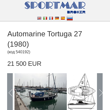
Automarine Tortuga 27
(1980)
(
код
540192
)
21 500 EUR