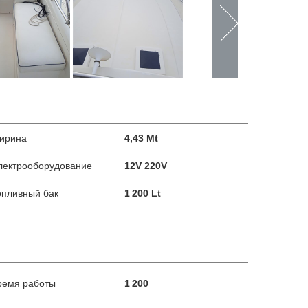
ирина
4,43 Mt
лектрооборудование
12V 220V
опливный бак
1 200 Lt
ремя работы
1 200