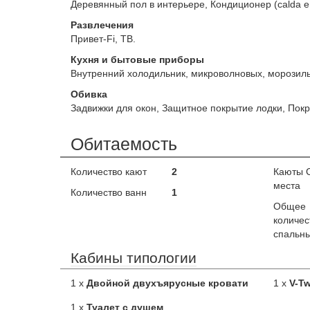
Деревянный пол в интерьере, Кондиционер (calda e 
Развлечения
Привет-Fi, ТВ.
Кухня и бытовые приборы
Внутренний холодильник, микроволновых, морозиль
Обивка
Задвижки для окон, Защитное покрытие лодки, Пок
Обитаемость
Количество кают
2
Каюты 
места
Количество ванн
1
Общее
количес
спальны
Кабины типологии
1 x
Двойной двухъярусные кровати
1 x
V-Tw
1 x
Туалет с душем