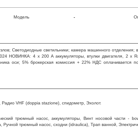
Модель
-
О
 узлов; Светодиодные светильники; камера машинного отделения; 
24 НОВИНКА: 4 x 200 A аккумуляторы, втулки двигателя, 2 x Ra
льника оси; 5% брокерская комиссия + 22% НДС оплачивается п
, Радио VHF (doppia stazione), спидометр, Эхолот.
ческий трюмный насос, аккумуляторы, Винт носовой части - bow
 Ручной трюмный насос, сходни (idraulica), Трап ванной, Электрич