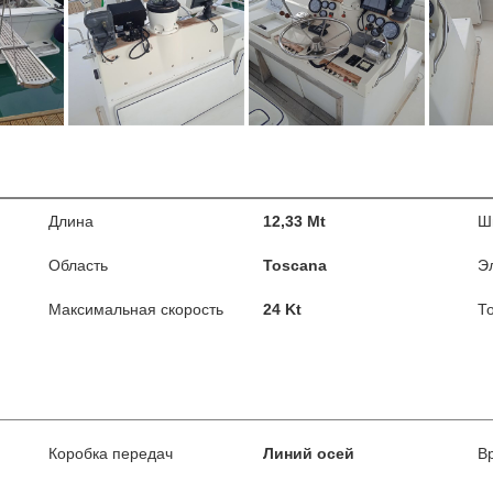
Длина
12,33 Mt
Ш
Область
Toscana
Э
Максимальная скорость
24 Kt
Т
Коробка передач
Линий осей
В