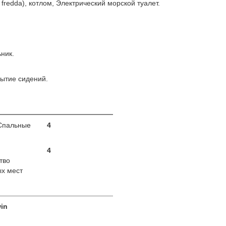
fredda), котлом, Электрический морской туалет.
ник.
рытие сидений.
Спальные
4
4
тво
х мест
in