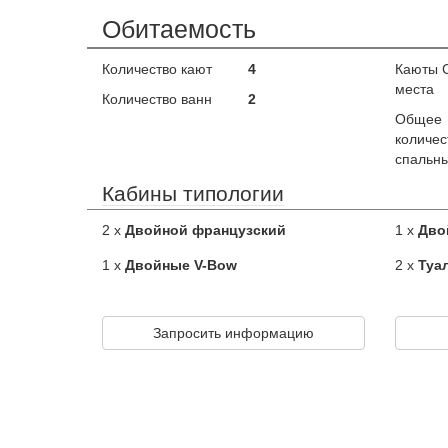
Обитаемость
Количество кают
4
Каюты 
места
Количество ванн
2
Общее
количес
спальны
Кабины типологии
2 x
Двойной французский
1 x
Дво
1 x
Двойные V-Bow
2 x
Туа
Запросить информацию