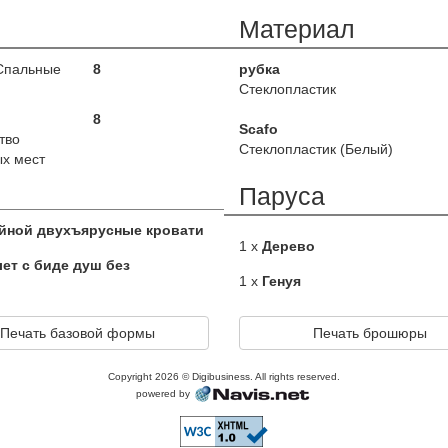
Материал
Спальные
8
рубка
Стеклопластик
8
Scafo
тво
Стеклопластик (Белый)
х мест
Паруса
йной двухъярусные кровати
1 x
Дерево
лет с биде душ без
1 x
Генуя
Печать базовой формы
Печать брошюры
Copyright 2026 © Digibusiness. All rights reserved.
powered by