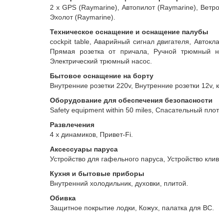
2 x GPS (Raymarine), Автопилот (Raymarine), Ветро
Эхолот (Raymarine).
Техническое оснащение и оснащение палубы
cockpit table, Аварийный сигнал двигателя, Авток
Прямая розетка от причала, Ручной трюмный на
Электрический трюмный насос.
Бытовое оснащение на борту
Внутренние розетки 220v, Внутренние розетки 12v, 
Оборудование для обеспечения безопасности
Safety equipment within 50 miles, Спасательный пло
Развлечения
4 x динамиков, Привет-Fi.
Аксессуары паруса
Устройство для гафельного паруса, Устройство клив
Кухня и бытовые приборы
Внутренний холодильник, духовки, плитой.
Обивка
Защитное покрытие лодки, Кожух, палатка для ВС.