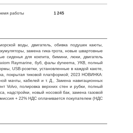
ремя работы
1 245
орской воды, двигатель, обивка подушек каюты,
ккумуляторы, замена гика-трота, новые швартовные
е сиденья для кокпита, бимини, люки, двигатель
Axiom Raymarine, буб, фалы dyneema, УКВ, полный
ормы, USB-розетки, установленные в каждой каюте,
бка, покрытая тиковой платформой; 2023 НОВИНКА:
ной мачты, кабелей и т. Д., Замена навигационных
нт Volvo, полировка верхних стен и рубки, полный
уса, надстройки, новый носовой бак, замена газовой
комиссия + 22% НДС оплачивается покупателем (НДС