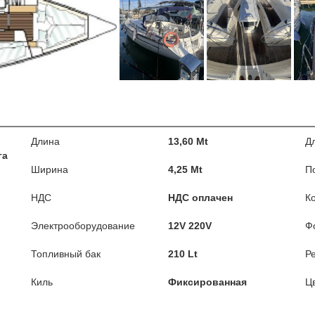
Длина
13,60 Mt
Д
га
Ширина
4,25 Mt
П
НДС
НДС оплачен
К
Электрооборудование
12V 220V
Ф
Топливный бак
210 Lt
Р
Киль
Фиксированная
Ц