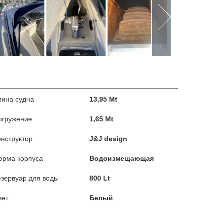
лина судна
13,95 Mt
огружение
1,65 Mt
онструктор
J&J design
орма корпуса
Водоизмещающая
езервуар для воды
800 Lt
вет
Белый