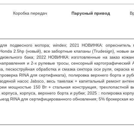
Коробка передач
Парусный привод
В
ля подвесного мотора; windex; 2021 НОВИНКА: опреснитель м
Honda 2.5hp (новый), все забортные клапаны (Trudesign), новые а
дизельного бака; 2022 НОВИНКА: изготовленные на заказ кожаны
 направления и 2-х рулевые тросы, сенсорный картографический 
а, пескоструйная обработка и смазка сектора оси руля, окраска к
проверка RINA для сертификата), полировка верхнего борта и ру
одяной насос Jabsco, весь такелаж + капитальный ремонт антен
реи мощностью 150 Вт + стальная конструкция, трехлопастной ви
корпуса, корпуса, верхнего борта и рубки; 2025 : полировка корп
выезд RINA для сертифицированного обновления; 5% брокерская 