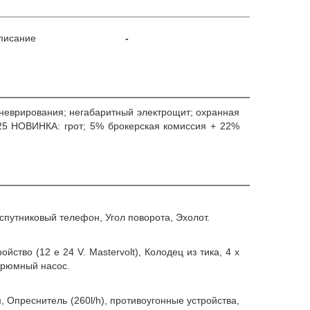
писание
-
маневрирования; негабаритный электрощит; охранная
25 НОВИНКА: грот; 5% брокерская комиссия + 22%
, спутниковый телефон, Угол поворота, Эхолот.
йство (12 e 24 V. Mastervolt), Колодец из тика, 4 x
 трюмный насос.
м, Опреснитель (260l/h), противоугонные устройства,