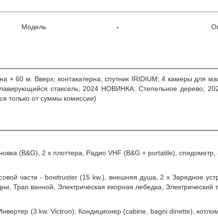
Модель
-
О
еана + 60 м. Вверх; контакатерна; спутник IRIDIUM; 4 камеры для 
молавирующийся стаксель; 2024 НОВИНКА: Степельное дерево; 20
я только от суммы комиссии)
ановка (B&G), 2 x плоттера, Радио VHF (B&G + portatile), спидометр
совой части - bowtruster (15 kw.), внешняя душа, 2 x Зарядное устро
дни, Трап ванной, Электрическая якорная лебедка, Электрический
нвертер (3 kw. Victron), Кондиционер (cabine, bagni dinette), котло