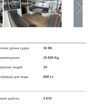
олная длина судна
16 Mt
еремещения
15 500 Kg
ервозка людей
10
езервуар для воды
800 Lt
ремя работы
2 870