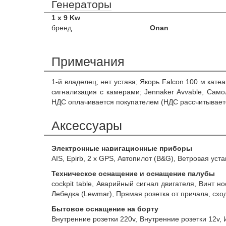
Генераторы
1 x 9 Kw
бренд
Onan
Примечания
1-й владелец; нет устава; Якорь Falcon 100 м кат
сигнализация с камерами; Jennaker Avvable, Са
НДС оплачивается покупателем (НДС рассчитываетс
Аксессуары
Электронные навигационные приборы
AIS, Epirb, 2 x GPS, Автопилот (B&G), Ветровая уст
Техническое оснащение и оснащение палубы
cockpit table, Аварийный сигнал двигателя, Винт но
Лебедка (Lewmar), Прямая розетка от причала, схо
Бытовое оснащение на борту
Внутренние розетки 220v, Внутренние розетки 12v, И