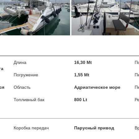
Длина
16,30 Mt
П
га
Погружение
1,55 Mt
П
ся
Область
Адриатическое море
П
Топливный бак
800 Lt
Р
Коробка передач
Парусный привод
В