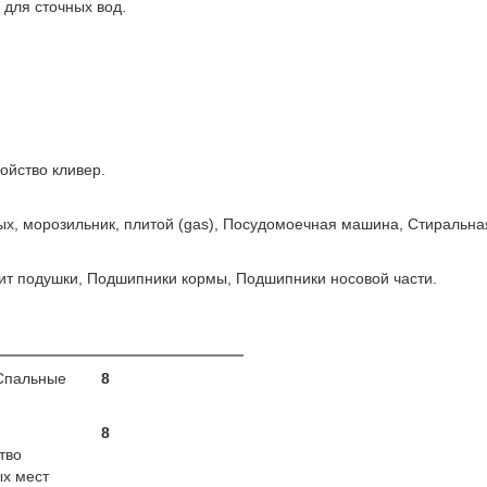
 для сточных вод.
ойство кливер.
вых, морозильник, плитой (gas), Посудомоечная машина, Стиральн
пит подушки, Подшипники кормы, Подшипники носовой части.
Спальные
8
8
тво
х мест