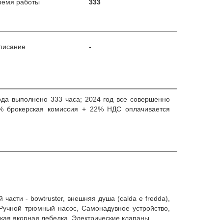
ремя работы
333
писание
-
ода выполнено 333 часа; 2024 год все совершенно
5% брокерская комиссия + 22% НДС оплачивается
части - bowtruster, внешняя душа (calda e fredda),
 Ручной трюмный насос, Самонадувное устройство,
ская якорная лебедка, Электрические клапаны.