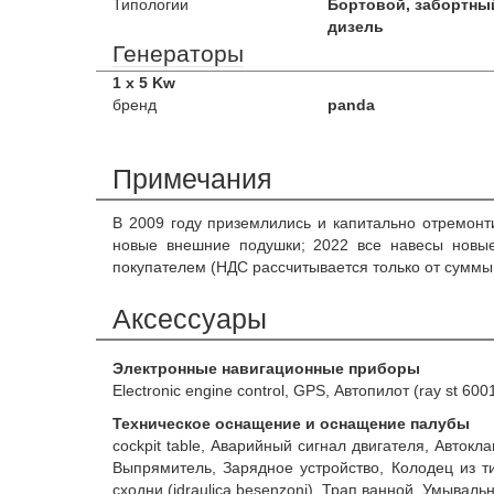
Типологии
Бортовой, забортны
дизель
Генераторы
1 x 5 Kw
бренд
panda
Примечания
В 2009 году приземлились и капитально отремонт
новые внешние подушки; 2022 все навесы новые
покупателем (НДС рассчитывается только от суммы
Аксессуары
Электронные навигационные приборы
Electronic engine control, GPS, Автопилот (ray st 6
Техническое оснащение и оснащение палубы
cockpit table, Аварийный сигнал двигателя, Автокл
Выпрямитель, Зарядное устройство, Колодец из т
сходни (idraulica besenzoni), Трап ванной, Умывал