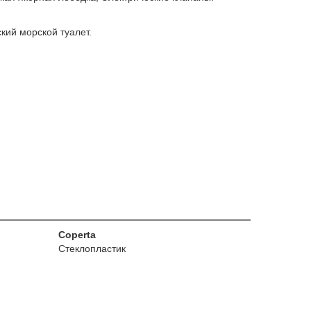
кий морской туалет.
Coperta
Стеклопластик