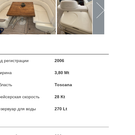
од регистрации
2006
ирина
3,80 Mt
бласть
Toscana
рейсерская скорость
28 Kt
езервуар для воды
270 Lt