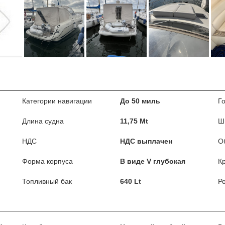
Категории навигации
До 50 миль
Г
Длина судна
11,75 Mt
Ш
НДС
НДС выплачен
О
Форма корпуса
В виде V глубокая
К
Топливный бак
640 Lt
Р