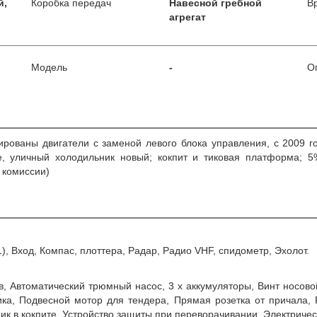
й,
Коробка передач
Навесной гребной
В
агрегат
Модель
-
О
ированы двигатели с заменой левого блока управления, с 2009 г
, уличный холодильник новый; кокпит и тиковая платформа; 
 комиссии)
001), Вход, Компас, плоттера, Радар, Радио VHF, спидометр, Эхолот.
ав, Автоматический трюмный насос, 3 x аккумуляторы, Винт носовой 
ика, Подвесной мотор для тендера, Прямая розетка от причала,
ьник в кокпите, Устройство защиты при переворачивании, Электриче