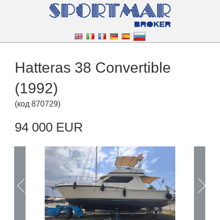
Hatteras 38 Convertible
(1992)
(
код
870729
)
94 000 EUR